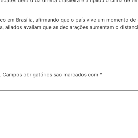
bates dentro da direita brasileira e ampliou o clima de t
tico em Brasília, afirmando que o país vive um momento de 
s, aliados avaliam que as declarações aumentam o distanc
.
Campos obrigatórios são marcados com
*