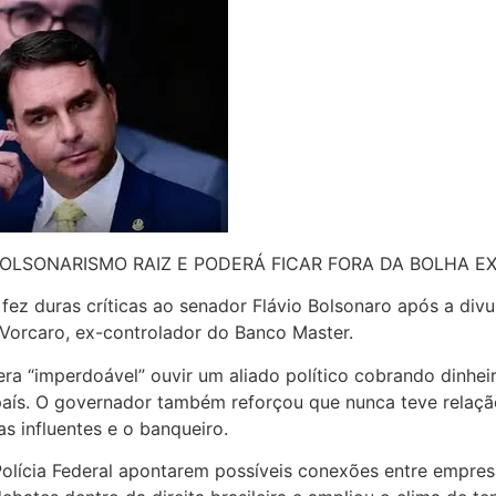
BOLSONARISMO RAIZ E PODERÁ FICAR FORA DA BOLHA EX
ez duras críticas ao senador Flávio Bolsonaro após a di
 Vorcaro, ex-controlador do Banco Master.
era “imperdoável” ouvir um aliado político cobrando dinh
 país. O governador também reforçou que nunca teve relaç
as influentes e o banqueiro.
olícia Federal apontarem possíveis conexões entre empresár