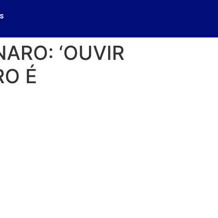
s
ARO: ‘OUVIR
RO É