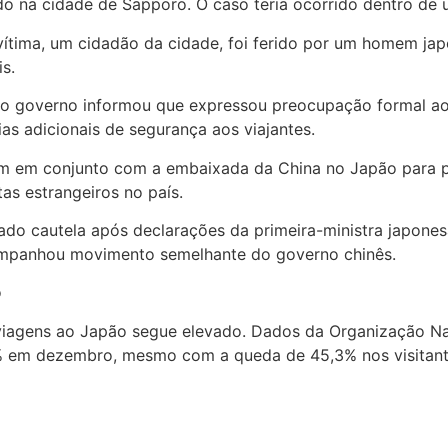
o na cidade de Sapporo. O caso teria ocorrido dentro de u
vítima, um cidadão da cidade, foi ferido por um homem jap
s.
o governo informou que expressou preocupação formal ao c
as adicionais de segurança aos viajantes.
m em conjunto com a embaixada da China no Japão para pre
as estrangeiros no país.
o cautela após declarações da primeira-ministra japonesa
companhou movimento semelhante do governo chinês.
o
viagens ao Japão segue elevado. Dados da Organização Na
9% em dezembro, mesmo com a queda de 45,3% nos visitante