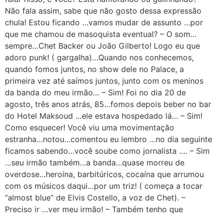
Não fala assim, sabe que não gosto dessa expressão
chula! Estou ficando …vamos mudar de assunto …por
que me chamou de masoquista eventual? – O som…
sempre…Chet Backer ou João Gilberto! Logo eu que
adoro punk! ( gargalha)…Quando nos conhecemos,
quando fomos juntos, no show dele no Palace, a
primeira vez até saímos juntos, junto com os meninos
da banda do meu irmão… – Sim! Foi no dia 20 de
agosto, três anos atrás, 85…fomos depois beber no bar
do Hotel Maksoud …ele estava hospedado lá… – Sim!
Como esquecer! Você viu uma movimentação
estranha…notou…comentou eu lembro …no dia seguinte
ficamos sabendo…você soube como jornalista …. – Sim
…seu irmão também…a banda…quase morreu de
overdose…heroína, barbitúricos, cocaína que arrumou
com os músicos daqui…por um triz! ( começa a tocar
“almost blue” de Elvis Costello, a voz de Chet). –
Preciso ir …ver meu irmão! – Também tenho que