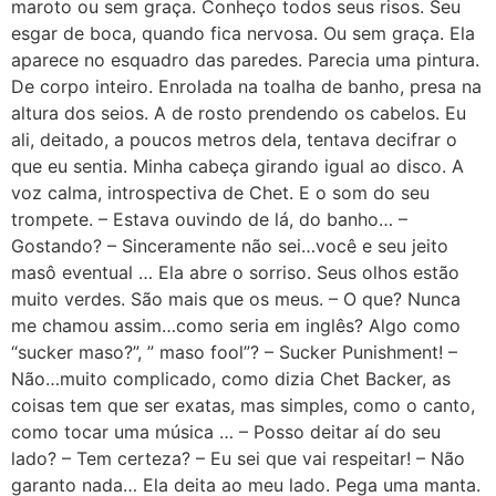
maroto ou sem graça. Conheço todos seus risos. Seu
esgar de boca, quando fica nervosa. Ou sem graça. Ela
aparece no esquadro das paredes. Parecia uma pintura.
De corpo inteiro. Enrolada na toalha de banho, presa na
altura dos seios. A de rosto prendendo os cabelos. Eu
ali, deitado, a poucos metros dela, tentava decifrar o
que eu sentia. Minha cabeça girando igual ao disco. A
voz calma, introspectiva de Chet. E o som do seu
trompete. – Estava ouvindo de lá, do banho… –
Gostando? – Sinceramente não sei…você e seu jeito
masô eventual … Ela abre o sorriso. Seus olhos estão
muito verdes. São mais que os meus. – O que? Nunca
me chamou assim…como seria em inglês? Algo como
“sucker maso?”, ” maso fool”? – Sucker Punishment! –
Não…muito complicado, como dizia Chet Backer, as
coisas tem que ser exatas, mas simples, como o canto,
como tocar uma música … – Posso deitar aí do seu
lado? – Tem certeza? – Eu sei que vai respeitar! – Não
garanto nada… Ela deita ao meu lado. Pega uma manta.