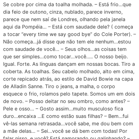
Se cobre por cima da toalha molhada. – Está frio…que
dia feio de outono, cinza, nublado, parece inverno,
parece que nem saí de Londres, olhando pela janela
aqui da Pompéia… – Está com saudade dele? ( começa
a tocar “every time we say good bye” do Cole Porter). –
Não começa…já disse que não tem ele nenhum…estou
com saudade de você… – Seus olhos…as coisas tem
que ser simples…como tocar…você….. O nosso beijo.
Igual. Forte. As línguas dançam em nossas bocas. Tiro a
coberta. As toalhas. Seu cabelo molhado, alto em cima,
corte repicado atrás, ao estilo de David Bowie na capa
de Alladin Sanne. Tiro o jeans, a malha, o corpo
esquece o frio, rolamos pelo tapete. Somos um em dois
de novo. – Posso deitar no seu ombro, como antes? –
Pele e osso… – Gosto assim…muito musculoso fica
duro…encaixa …E como estão suas filhas? – Bem…fui
vê-las semana retrasada…você sabe, me dou bem com
a mãe delas… – Sei…você se dá bem com todas! Por
falar nisso, e você? Está namorando ou galinhando? –