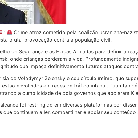
:
Crime atroz cometido pela coalizão ucraniana-nazist
esta brutal provocação contra a população civil.
elho de Segurança e as Forças Armadas para definir a rea
ansk, onde crianças perderam a vida. Profundamente indign
nitude que impeça definitivamente futuros ataques contra 
risia de Volodymyr Zelensky e seu círculo íntimo, que su
stão envolvidos em redes de tráfico infantil. Putin també
strando a cumplicidade de dois governos que apoiaram Kie
alcance foi restringido em diversas plataformas por disse
 que continuam a ler, compartilhar e apoiar seu conteúdo 