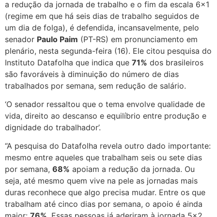
a redução da jornada de trabalho e o fim da escala 6×1
(regime em que há seis dias de trabalho seguidos de
um dia de folga), é defendida, incansavelmente, pelo
senador
Paulo Paim
(PT-RS) em pronunciamento em
plenário, nesta segunda-feira (16). Ele citou pesquisa do
Instituto Datafolha que indica que
71%
dos brasileiros
são favoráveis à diminuição do número de dias
trabalhados por semana, sem redução de salário.
‘O senador ressaltou que o tema envolve qualidade de
vida, direito ao descanso e equilíbrio entre produção e
dignidade do trabalhador’.
“A pesquisa do Datafolha revela outro dado importante:
mesmo entre aqueles que trabalham seis ou sete dias
por semana,
68%
apoiam a redução da jornada. Ou
seja, até mesmo quem vive na pele as jornadas mais
duras reconhece que algo precisa mudar. Entre os que
trabalham até cinco dias por semana, o apoio é ainda
maior:
76%
. Essas pessoas já aderiram à jornada 5×2,