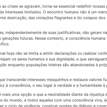
s crises se agravam, torna-se essencial redefinir nossas
de interesses limitados. O encontro humano não é um mer
cente destruição, das violações flagrantes e do colapso d
s, independentemente de suas justificativas, não geram n
s gerações futuras. Nesse contexto, a consciência humana to
ífico.
al hoje não se limita a emitir declarações ou realizar con
ejam os seres humanos e sua dignidade, e que salvaguard
uição enquanto populações inteiras são abandonadas à pró
 transcende interesses mesquinhos e restaura valores fund
voz à consciência, o seu lugar à verdade e a humanidade à
 mais uma opção e que a neutralidade diante da injustiça 
vres do mundo, a todos aqueles com uma consciência viva,
er o ciclo de violência, construir pontes de diálogo e cons