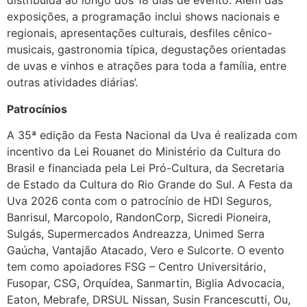
distribuída ao longo dos 18 dias de evento. Além das
exposições, a programação inclui shows nacionais e
regionais, apresentações culturais, desfiles cênico-
musicais, gastronomia típica, degustações orientadas
de uvas e vinhos e atrações para toda a família, entre
outras atividades diárias’.
Patrocínios
A 35ª edição da Festa Nacional da Uva é realizada com
incentivo da Lei Rouanet do Ministério da Cultura do
Brasil e financiada pela Lei Pró-Cultura, da Secretaria
de Estado da Cultura do Rio Grande do Sul. A Festa da
Uva 2026 conta com o patrocínio de HDI Seguros,
Banrisul, Marcopolo, RandonCorp, Sicredi Pioneira,
Sulgás, Supermercados Andreazza, Unimed Serra
Gaúcha, Vantajão Atacado, Vero e Sulcorte. O evento
tem como apoiadores FSG – Centro Universitário,
Fusopar, CSG, Orquídea, Sanmartin, Biglia Advocacia,
Eaton, Mebrafe, DRSUL Nissan, Susin Francescutti, Ou,