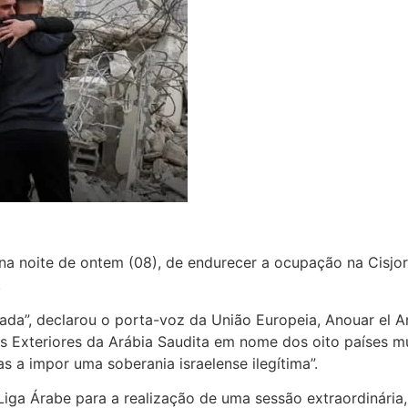
a noite de ontem (08), de endurecer a ocupação na Cisjor
.
da”, declarou o porta-voz da União Europeia, Anouar el A
ões Exteriores da Arábia Saudita em nome dos oito paíse
as a impor uma soberania israelense ilegítima”.
iga Árabe para a realização de uma sessão extraordinária,