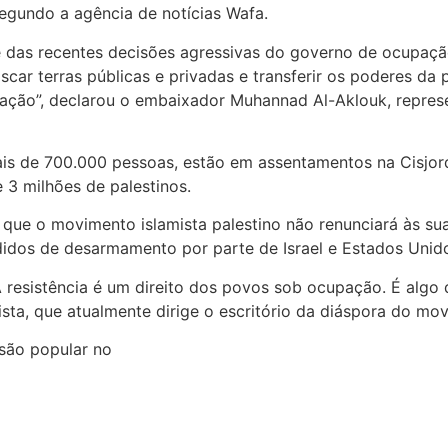
segundo a agência de notícias Wafa.
e das recentes decisões agressivas do governo de ocupação
iscar terras públicas e privadas e transferir os poderes d
upação”, declarou o embaixador Muhannad Al-Aklouk, repre
is de 700.000 pessoas, estão em assentamentos na Cisjordâ
e 3 milhões de palestinos.
que o movimento islamista palestino não renunciará às sua
didos de desarmamento por parte de Israel e Estados Unid
 resistência é um direito dos povos sob ocupação. É algo 
ista, que atualmente dirige o escritório da diáspora do mo
são popular no