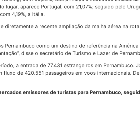
o lugar, aparece Portugal, com 21,07%; seguido pelo Urug
om 4,19%, a Itália.
ete diretamente a recente ampliação da malha aérea na rota
s Pernambuco como um destino de referência na América 
tação”, disse o secretário de Turismo e Lazer de Pernam
odo, a entrada de 77.431 estrangeiros em Pernambuco. Já o
m fluxo de 420.551 passageiros em voos internacionais. De
s mercados emissores de turistas para Pernambuco, segui