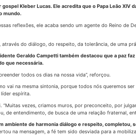
 gospel Kleber Lucas. Ele acredita que o Papa Leão XIV 
no mundo.
essas reflexões, ele acaba sendo um agente do Reino de D
através do diálogo, do respeito, da tolerância, de uma prát
residente Geraldo Campetti também destacou que a paz faz
 do que necessária.
reender todos os dias na nossa vida”, reforçou.
ismo vai na mesma sintonia, porque todos nós queremos ser 
íder espírita.
i. “Muitas vezes, criamos muros, por preconceito, por julg
nou, de entendimento, de busca de uma relação fraternal, en
um ambiente de harmonia diálogo e respeito, completou, 
rtou na mensagem, a fé tem sido desviada para a mobilizaç