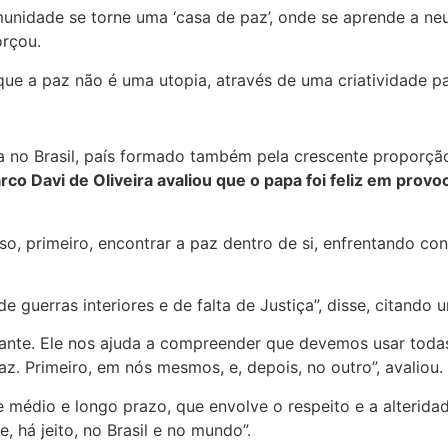
idade se torne uma ‘casa de paz’, onde se aprende a neutr
orçou.
que a paz não é uma utopia, através de uma criatividade pas
a no Brasil, país formado também pela crescente proporçã
rco Davi de Oliveira avaliou que o papa foi feliz em prov
o, primeiro, encontrar a paz dentro de si, enfrentando confli
de guerras interiores e de falta de Justiça”, disse, citando 
ante. Ele nos ajuda a compreender que devemos usar todas 
 Primeiro, em nós mesmos, e, depois, no outro”, avaliou.
 médio e longo prazo, que envolve o respeito e a alterida
 há jeito, no Brasil e no mundo”.