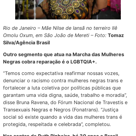
Rio de Janeiro – Mãe Nilse de Iansã no terreiro Ilê
Omolu Oxum, em São João de Mereti – Foto:
Tomaz
Silva/Agência Brasil
Outro segmento que atua na Marcha das Mulheres
Negras cobra reparação é o LGBTQIA+.
“Temos como expectativa reafirmar nossas vozes,
denunciar o racismo contra mulheres negras trans e
fortalecer a luta coletiva por políticas públicas que
garantam uma vida digna, saúde, trabalho e moradia”,
disse Bruna Ravena, do Fórum Nacional de Travestis e
Transexuais Negras e Negros (Fonatrans). “Justiça
social só existe quando a vida das mulheres trans é
protegida, respeitada e celebrada”, completou.
Nas contas de Ruth Pinheiro, há 30 anos o Brasil