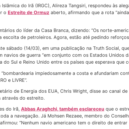
Islâmica do Irã (IRGC), Alireza Tangsiri, respondeu às al
er o
Estreito de Ormuz
aberto, afirmando que a rota “ainda
ários do líder da Casa Branca, dizendo: “Os norte-ameri
 escolta de petroleiros. Agora, estão até pedindo reforços
te sábado (14/03), em uma publicação na Truth Social, qu
riam navios de guerra “em conjunto com os Estados Unidos 
eia do Sul e Reino Unido entre os países que esperava que c
 “bombardearia impiedosamente a costa e afundariam conti
RO e LIVRE”.
etário de Energia dos EUA, Chris Wright, disse ao canal de
através do estreito.
es do Irã,
Abbas Araghchi, também esclareceu
que o estr
ra toda a navegação. Já Mohsen Rezaee, membro do Conselh
afirmou: “Nenhum navio americano tem o direito de entrar 