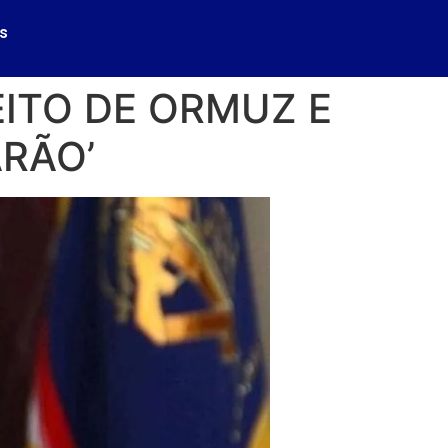
s
EITO DE ORMUZ E
ARÃO’