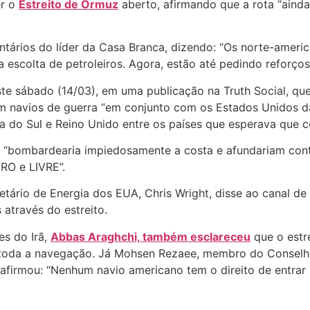
er o
Estreito de Ormuz
aberto, afirmando que a rota “ainda
ários do líder da Casa Branca, dizendo: “Os norte-ameri
 escolta de petroleiros. Agora, estão até pedindo reforços
te sábado (14/03), em uma publicação na Truth Social, qu
riam navios de guerra “em conjunto com os Estados Unidos 
eia do Sul e Reino Unido entre os países que esperava que c
 “bombardearia impiedosamente a costa e afundariam conti
RO e LIVRE”.
etário de Energia dos EUA, Chris Wright, disse ao canal de
através do estreito.
es do Irã,
Abbas Araghchi, também esclareceu
que o estr
ra toda a navegação. Já Mohsen Rezaee, membro do Conselh
afirmou: “Nenhum navio americano tem o direito de entrar 