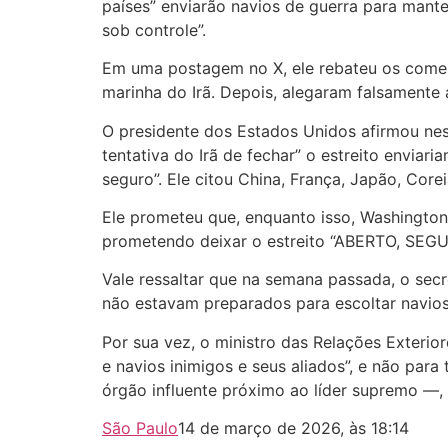
países” enviarão navios de guerra para mant
sob controle”.
Em uma postagem no X, ele rebateu os coment
marinha do Irã. Depois, alegaram falsamente a
O presidente dos Estados Unidos afirmou nes
tentativa do Irã de fechar” o estreito envia
seguro”. Ele citou China, França, Japão, Cor
Ele prometeu que, enquanto isso, Washington
prometendo deixar o estreito “ABERTO, SEGU
Vale ressaltar que na semana passada, o secr
não estavam preparados para escoltar navios 
Por sua vez, o ministro das Relações Exterior
e navios inimigos e seus aliados”, e não pa
órgão influente próximo ao líder supremo —, 
São Paulo
14 de março de 2026, às 18:14