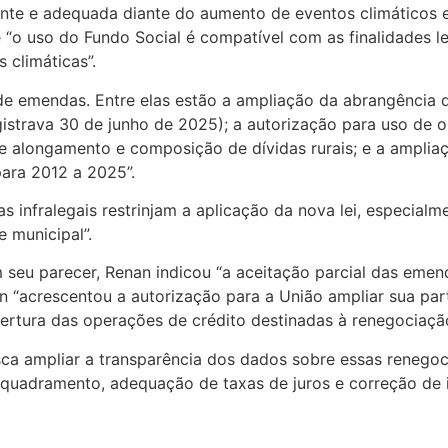
gente e adequada diante do aumento de eventos climático
e “o uso do Fundo Social é compatível com as finalidades l
 climáticas”.
e emendas. Entre elas estão a ampliação da abrangência d
istrava 30 de junho de 2025); a autorização para uso de o
de alongamento e composição de dívidas rurais; e a amplia
para 2012 a 2025”.
 infralegais restrinjam a aplicação da nova lei, especial
e municipal”.
seu parecer, Renan indicou “a aceitação parcial das emen
an “acrescentou a autorização para a União ampliar sua pa
ertura das operações de crédito destinadas à renegociação d
ca ampliar a transparência dos dados sobre essas renego
nquadramento, adequação de taxas de juros e correção de