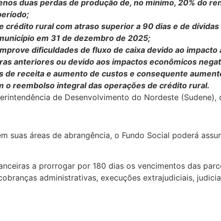
menos duas perdas de produção de, no mínimo, 20% do r
período;
e crédito rural com atraso superior a 90 dias e de dívida
do município em 31 de dezembro de 2025;
comprove dificuldades de fluxo de caixa devido ao impact
ras anteriores ou devido aos impactos econômicos negati
as de receita e aumento de custos e consequente aument
m o reembolso integral das operações de crédito rural.
uperintendência de Desenvolvimento do Nordeste (Sudene), 
em suas áreas de abrangência, o Fundo Social poderá assu
nanceiras a prorrogar por 180 dias os vencimentos das parc
branças administrativas, execuções extrajudiciais, judiciai