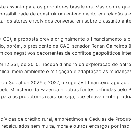
te assunto para os produtores brasileiros. Mas ocorre qu
ossibilidade de construir um entendimento em relação a es
r os atores envolvidos conversarem sobre o assunto antes 
E), a proposta previa originalmente o financiamento a pr
rio, porém, o presidente da CAE, senador Renan Calheiros 
cos negativos decorrentes de conflitos geopolíticos inter
Lei 12.351, de 2010, recebe dinheiro da exploração do petr
lica, meio ambiente e mitigação e adaptação às mudanças 
ndo Social de 2026 e 2027, o superávit financeiro apurado 
pelo Ministério da Fazenda e outras fontes definidas pelo
to para os produtores reais, ou seja, que efetivamente pro
 dívidas de crédito rural, empréstimos e Cédulas de Produ
 recalculados sem multa, mora e outros encargos por inad