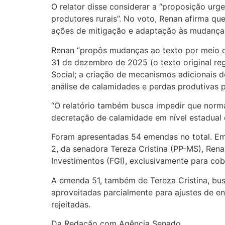
O relator disse considerar a “proposição ur
produtores rurais”. No voto, Renan afirma qu
ações de mitigação e adaptação às mudanças
Renan “propôs mudanças ao texto por meio d
31 de dezembro de 2025 (o texto original reg
Social; a criação de mecanismos adicionais 
análise de calamidades e perdas produtivas 
“O relatório também busca impedir que normas
decretação de calamidade em nível estadual 
Foram apresentadas 54 emendas no total. Em 
2, da senadora Tereza Cristina (PP-MS), Ren
Investimentos (FGI), exclusivamente para cob
A emenda 51, também de Tereza Cristina, bus
aproveitadas parcialmente para ajustes de e
rejeitadas.
Da Redação com Agência Senado