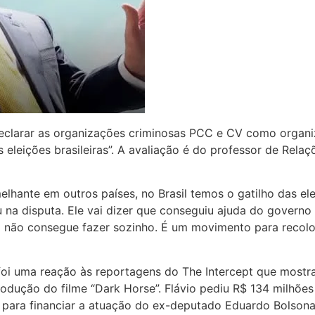
clarar as organizações criminosas PCC e CV como organiz
 eleições brasileiras”. A avaliação é do professor de Rela
ante em outros países, no Brasil temos o gatilho das el
ou na disputa. Ele vai dizer que conseguiu ajuda do gover
ro não consegue fazer sozinho. É um movimento para recolo
foi uma reação às reportagens do The Intercept que most
odução do filme “Dark Horse”. Flávio pediu R$ 134 milhões
o para financiar a atuação do ex-deputado Eduardo Bolson