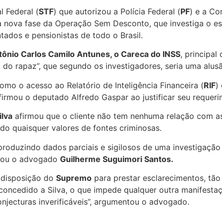
l Federal (
STF
) que autorizou a Polícia Federal (
PF
) e a Co
 nova fase da Operação Sem Desconto, que investiga o es
ados e pensionistas de todo o Brasil.
tônio Carlos Camilo Antunes, o Careca do INSS
, principa
 do rapaz”, que segundo os investigadores, seria uma alus
como o acesso ao Relatório de Inteligência Financeira (
RIF
)
afirmou o deputado Alfredo Gaspar ao justificar seu requer
ilva
afirmou que o cliente não tem nenhuma relação com as
do quaisquer valores de fontes criminosas.
produzindo dados parciais e sigilosos de uma investigaçã
elou o advogado
Guilherme Suguimori Santos.
 disposição do
Supremo
para prestar esclarecimentos, tão
 concedido a Silva, o que impede qualquer outra manifest
njecturas inverificáveis”, argumentou o advogado.