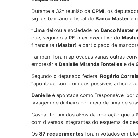
Durante a 32ª reunião da
CPMI
, os deputado
sigilos bancário e fiscal do
Banco Master
e n
“
Lima
deixou a sociedade no
Banco Master
e
que, segundo a
PF
, o ex-executivo do
Maste
financeira (
Master
) e participado de manobra
Também foram aprovadas várias outras conv
empresária
Danielle Miranda Fontelles
e de
Segundo o deputado federal
Rogério Correi
“apontado como um dos possíveis articulad
Danielle
é apontada como “responsável por ope
lavagem de dinheiro por meio de uma de sua
Gaspar foi um dos alvos da operação que a
com diversos integrantes do esquema de desc
Os
87
requerimentos
foram votados em bloco