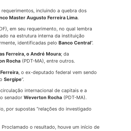
 requerimentos, incluindo a quebra dos
nco Master Augusto Ferreira Lima
.
F), em seu requerimento, no qual lembra
ado na estrutura interna da instituição
ormente, identificadas pelo
Banco Central
”.
as Ferreira, o André Moura
; da
on Rocha
(PDT-MA), entre outros.
r
Ferreira
, o ex-deputado federal vem sendo
do
Sergipe
”.
irculação internacional de capitais e a
do senador
Weverton Rocha
(PDT-MA).
, por supostas “relações do investigado
 Proclamado o resultado, houve um início de