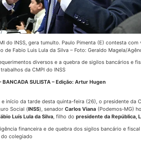
I do INSS, gera tumulto. Paulo Pimenta (E) contesta com 
 de Fabio Luis Lula da Silva – Foto: Geraldo Magela/Agên
erimentos diversos e a quebra de sigilos bancários e fis
 trabalhos da CMPI do INSS
– BANCADA SULISTA – Edição: Artur Hugen
e início da tarde desta quinta-feira (26), o presidente da
uro Social (
INSS
), senador
Carlos Viana
(Podemos-MG) hom
ábio Luís Lula da Silva
, filho do
presidente da República, Lu
gência financeira e de quebra dos sigilos bancário e fiscal 
r do colegiado