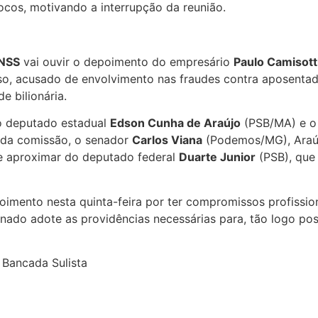
cos, motivando a interrupção da reunião.
INSS
vai ouvir o depoimento do empresário
Paulo Camisott
eso, acusado de envolvimento nas fraudes contra aposentad
e bilionária.
o deputado estadual
Edson Cunha de Araújo
(PSB/MA) e 
 da comissão, o senador
Carlos Viana
(Podemos/MG), Araúj
 se aproximar do deputado federal
Duarte Junior
(PSB), que
imento nesta quinta-feira por ter compromissos profissiona
enado adote as providências necessárias para, tão logo poss
Bancada Sulista