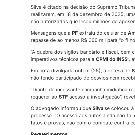
Silva é citado na decisão do Supremo Tribuna
realizarem, em 18 de dezembro de 2025, uma
não autorizados que lesou milhões de aposent
Mensagens que a
PF
extraiu do celular de
An
repasse de ao menos R$ 300 mil para “o filho
“A quebra dos sigilos bancário e fiscal, bem 
imperativos técnicos para a
CPMI do INSS
”, 
Em nota divulgada ontem (25), a defesa de
S
não tendo participado de desvios nem recebi
“Diante da incessante campanha midiática re
requerer ao
STF
acesso à investigação”, rev
O advogado informou que
Silva
se colocou à
processo. “O acesso aos autos ainda não foi
fatos e provas, não com o combate contra co
Requerimentos