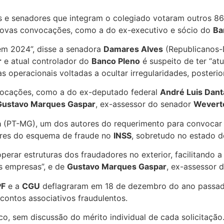
s e senadores que integram o colegiado votaram outros 86
ovas convocações, como a do ex-executivo e sócio do
Ba
m 2024”, disse a senadora
Damares Alves
(Republicanos-D
r
e atual controlador do
Banco Pleno
é suspeito de ter “atu
s operacionais voltadas a ocultar irregularidades, posteri
ocações, como a do ex-deputado federal
André Luis Dant
Gustavo Marques Gaspar
, ex-assessor do senador
Wevert
a
(PT-MG), um dos autores do requerimento para convoca
ores do esquema de fraude no
INSS
, sobretudo no estado 
rar estruturas dos fraudadores no exterior, facilitando a c
s empresas”, e de
Gustavo Marques Gaspar
, ex-assessor 
PF
e a
CGU
deflagraram em 18 de dezembro do ano passado
ontos associativos fraudulentos.
, sem discussão do mérito individual de cada solicitação.