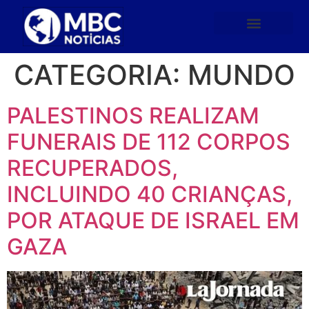
CATEGORIA:
MUNDO
PALESTINOS REALIZAM
FUNERAIS DE 112 CORPOS
RECUPERADOS,
INCLUINDO 40 CRIANÇAS,
POR ATAQUE DE ISRAEL EM
GAZA