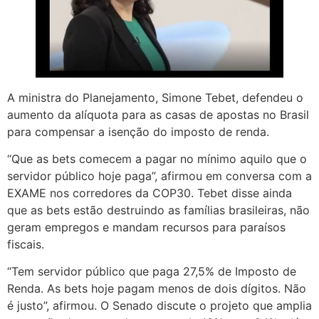
A ministra do Planejamento, Simone Tebet, defendeu o
aumento da alíquota para as casas de apostas no Brasil
para compensar a isenção do imposto de renda.
“Que as bets comecem a pagar no mínimo aquilo que o
servidor público hoje paga”, afirmou em conversa com a
EXAME nos corredores da COP30. Tebet disse ainda
que as bets estão destruindo as famílias brasileiras, não
geram empregos e mandam recursos para paraísos
fiscais.
“Tem servidor público que paga 27,5% de Imposto de
Renda. As bets hoje pagam menos de dois dígitos. Não
é justo”, afirmou. O Senado discute o projeto que amplia