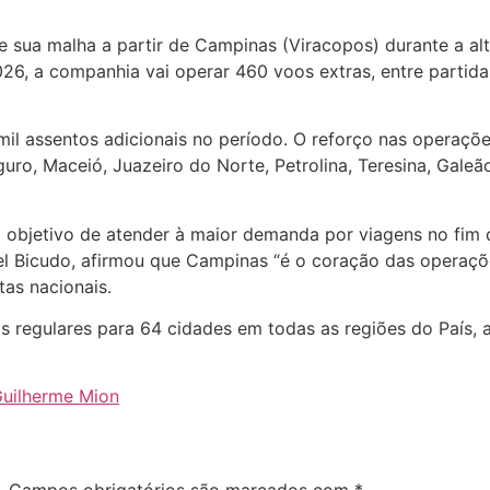
e sua malha a partir de Campinas (Viracopos) durante a a
6, a companhia vai operar 460 voos extras, entre partidas
il assentos adicionais no período. O reforço nas operações
guro, Maceió, Juazeiro do Norte, Petrolina, Teresina, Gale
objetivo de atender à maior demanda por viagens no fim d
el Bicudo, afirmou que Campinas “é o coração das operaç
as nacionais.
s regulares para 64 cidades em todas as regiões do País, 
uilherme Mion