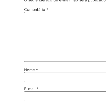
O seu endereço de e-mail não será publicado
Comentário
*
Nome
*
E-mail
*