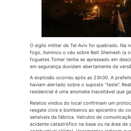
O sigilo militar de Tel Aviv foi quebrado. 
fogo, iluminou o céu sobre Beit Shemesh (a 
foguetes Tomer tenha se apressado em descre
em segurança duvidam abertamente da versão
A explosão ocorreu após as 23h30. A prefei
haviam alertado sobre o suposto “teste”. Rea
residencial é uma anomalia inaceitável que 
Relatos vindos do local confirmam um protoc
resgate civis e bombeiros ao epicentro do c
sensíveis da fábrica. Veículos de comunicaçã
acidente catastrófico na base ou na área de
combustível sólido). Vazamentos indicam que