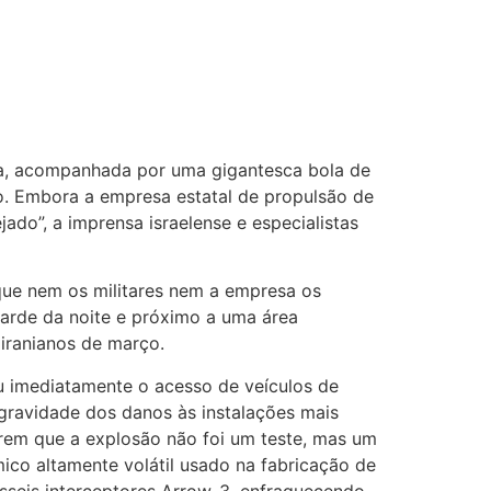
iva, acompanhada por uma gigantesca bola de
o. Embora a empresa estatal de propulsão de
do”, a imprensa israelense e especialistas
que nem os militares nem a empresa os
tarde da noite e próximo a uma área
iranianos de março.
u imediatamente o acesso de veículos de
gravidade dos danos às instalações mais
erem que a explosão não foi um teste, mas um
co altamente volátil usado na fabricação de
sseis interceptores Arrow-3, enfraquecendo