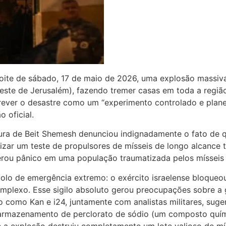
Na noite de sábado, 17 de maio de 2026, uma explosão mass
oeste de Jerusalém), fazendo tremer casas em toda a regiã
ver o desastre como um “experimento controlado e planeja
 oficial.
tura de Beit Shemesh denunciou indignadamente o fato de 
lizar um teste de propulsores de mísseis de longo alcance 
gerou pânico em uma população traumatizada pelos mísseis 
olo de emergência extremo: o exército israelense bloqueo
omplexo. Esse sigilo absoluto gerou preocupações sobre a 
o como Kan e i24, juntamente com analistas militares, sug
 armazenamento de perclorato de sódio (um composto quími
 a explosão destruiu completamente um lote valioso de mí