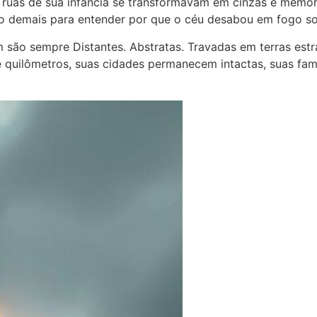
s ruas de sua infância se transformavam em cinzas e mem
eno demais para entender por que o céu desabou em fogo s
são sempre Distantes. Abstratas. Travadas em terras estr
quilômetros, suas cidades permanecem intactas, suas famíl