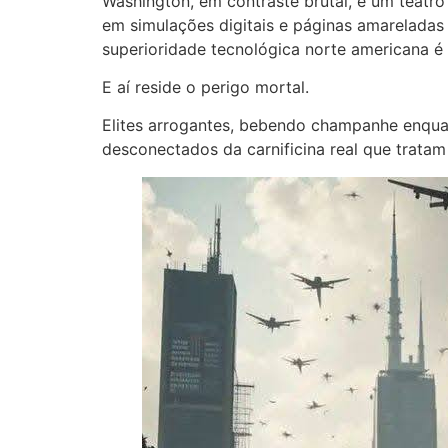
Washington, em contraste brutal, é um teatro
em simulações digitais e páginas amareladas 
superioridade tecnológica norte americana é
E aí reside o perigo mortal.
Elites arrogantes, bebendo champanhe enqua
desconectados da carnificina real que trata