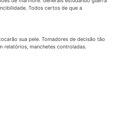
salões de mármore. Generais estudando guerra
ncibilidade. Todos certos de que a
tocarão sua pele. Tomadores de decisão tão
m relatórios, manchetes controladas.