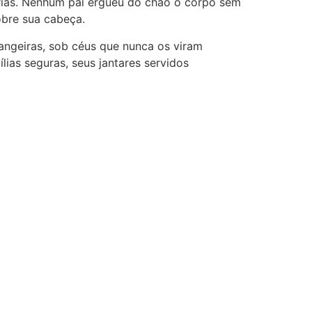
órias. Nenhum pai ergueu do chão o corpo sem
obre sua cabeça.
angeiras, sob céus que nunca os viram
ias seguras, seus jantares servidos