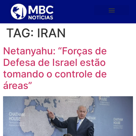
TAG:
IRAN
Netanyahu: “Forças de
Defesa de Israel estão
tomando o controle de
áreas”