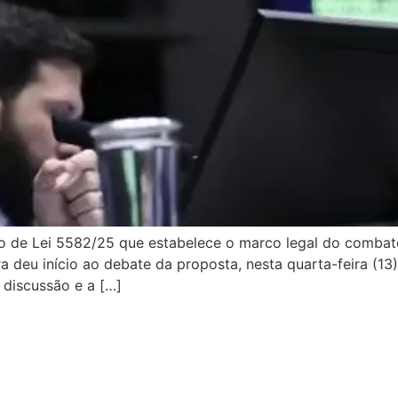
eto de Lei 5582/25 que estabelece o marco legal do comba
ra deu início ao debate da proposta, nesta quarta-feira (13
 discussão e a […]