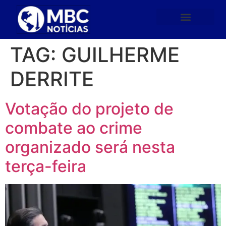
TAG:
GUILHERME
DERRITE
Votação do projeto de
combate ao crime
organizado será nesta
terça-feira