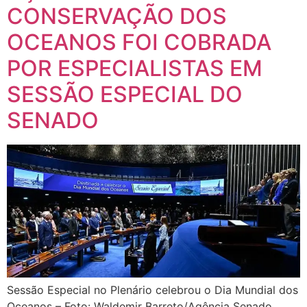
CONSERVAÇÃO DOS
OCEANOS FOI COBRADA
POR ESPECIALISTAS EM
SESSÃO ESPECIAL DO
SENADO
Sessão Especial no Plenário celebrou o Dia Mundial dos
Oceanos – Foto: Waldemir Barreto/Agência Senado