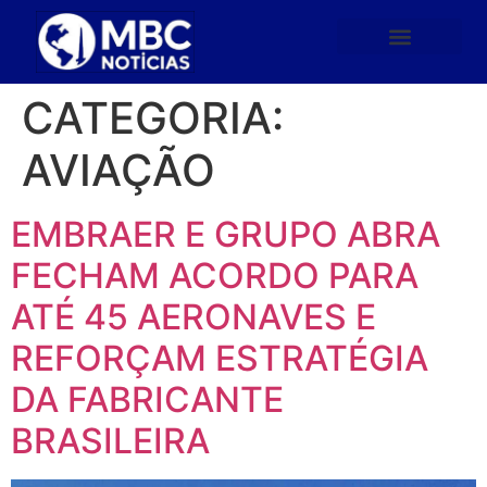
CATEGORIA:
AVIAÇÃO
EMBRAER E GRUPO ABRA
FECHAM ACORDO PARA
ATÉ 45 AERONAVES E
REFORÇAM ESTRATÉGIA
DA FABRICANTE
BRASILEIRA